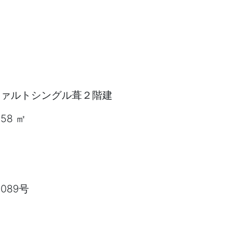
ァルトシングル葺２階建
58 ㎡
089号