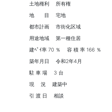
土地権利 所有権
地 目 宅地
都市計画 市街化区域
用途地域 第一種住居
建ﾍﾟｲ率 70 ％ 容 積 率 166 ％
築年月日 令和2年4月
駐 車 場 3 台
現 況 建築中
引 渡 日 相談