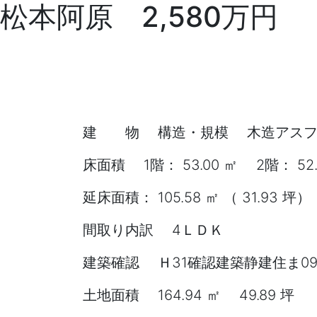
松本阿原 2,580万円
建 物 構造・規模 木造アスフ
床面積 1階： 53.00 ㎡ 2階： 52.
延床面積： 105.58 ㎡ （ 31.93 坪）
間取り内訳 4ＬＤＫ
建築確認 Ｈ31確認建築静建住ま09
土地面積 164.94 ㎡ 49.89 坪