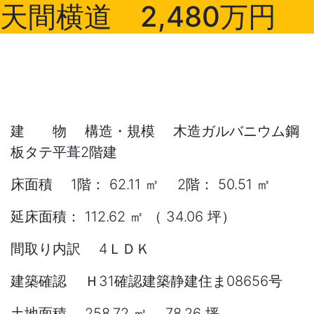
天間横道 2,480万円
建 物 構造・規模 木造ガルバニウム鋼
板タテ平葺2階建
床面積 1階： 62.11 ㎡ 2階： 50.51 ㎡
延床面積： 112.62 ㎡ （ 34.06 坪）
間取り内訳 4ＬＤＫ
建築確認 Ｈ31確認建築静建住ま08656号
土地面積 258.72 ㎡ 78.26 坪