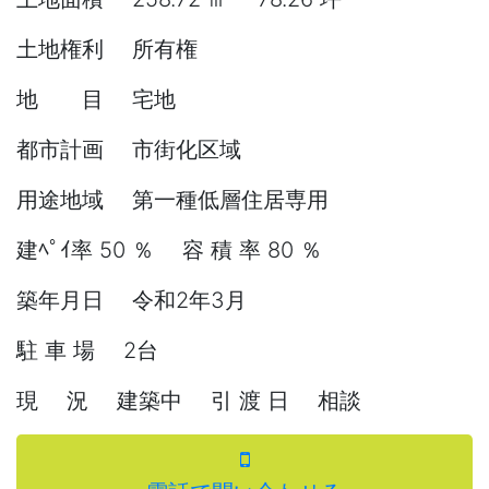
土地権利 所有権
地 目 宅地
都市計画 市街化区域
用途地域 第一種低層住居専用
建ﾍﾟｲ率 50 ％ 容 積 率 80 ％
築年月日 令和2年3月
駐 車 場 2台
現 況 建築中 引 渡 日 相談