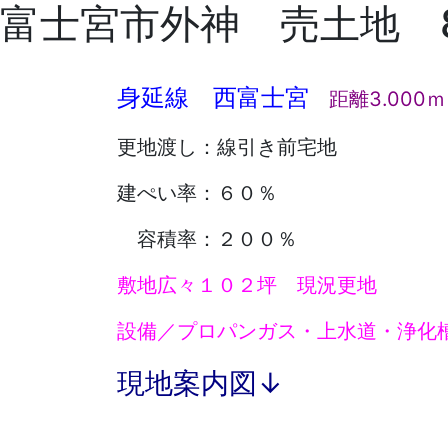
富士宮市外神 売土地 8
身延線 西富士宮
距離3.000ｍ
更地渡し：線引き前宅地
建ぺい率：６０％
容積率：２００％
敷地広々１０２坪 現況更地
設備／プロパンガス・上水道・浄化
現地案内図↓