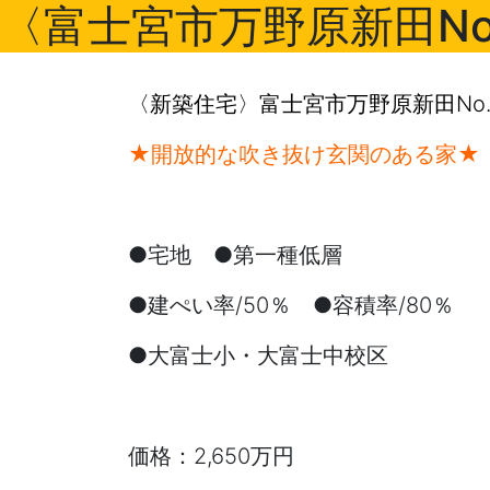
〈富士宮市万野原新田No.
〈新築住宅〉富士宮市万野原新田No.
★開放的な吹き抜け玄関のある家★
●宅地 ●第一種低層
●建ぺい率/50％ ●容積率/80％
●大富士小・大富士中校区
価格：2,650万円